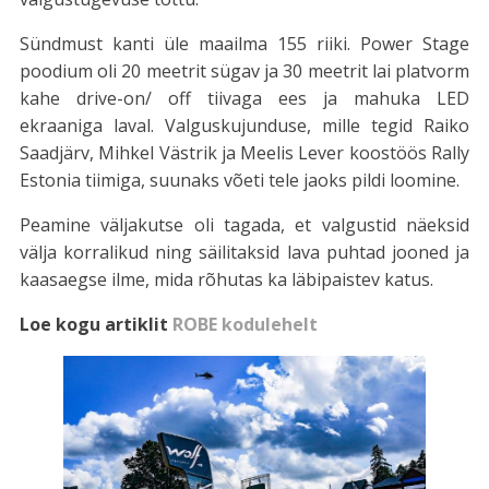
Sündmust kanti üle maailma 155 riiki. Power Stage
poodium oli 20 meetrit sügav ja 30 meetrit lai platvorm
kahe drive-on/ off tiivaga ees ja mahuka LED
ekraaniga laval. Valguskujunduse, mille tegid Raiko
Saadjärv, Mihkel Västrik ja Meelis Lever koostöös Rally
Estonia tiimiga, suunaks võeti tele jaoks pildi loomine.
Peamine väljakutse oli tagada, et valgustid näeksid
välja korralikud ning säilitaksid lava puhtad jooned ja
kaasaegse ilme, mida rõhutas ka läbipaistev katus.
Loe kogu artiklit
ROBE kodulehelt