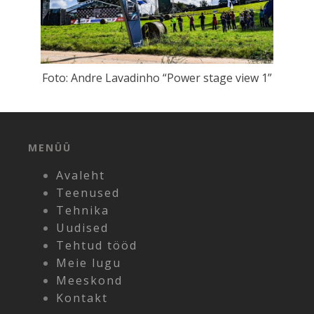
Foto: Andre Lavadinho “Power stage view 1”
MENÜÜ
Avaleht
Teenused
Tehnika
Uudised
Tehtud tööd
Meie lugu
Meeskond
Kontakt