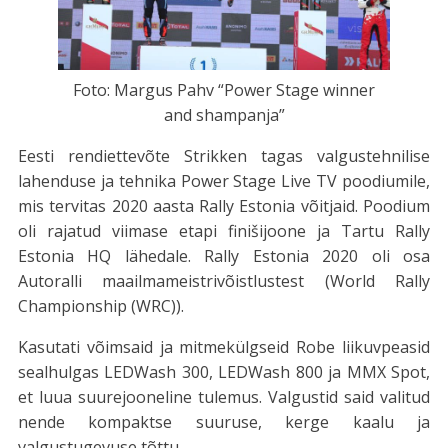
Foto: Margus Pahv “Power Stage winner
and shampanja”
Eesti rendiettevõte Strikken tagas valgustehnilise
lahenduse ja tehnika Power Stage Live TV poodiumile,
mis tervitas 2020 aasta Rally Estonia võitjaid. Poodium
oli rajatud viimase etapi finišijoone ja Tartu Rally
Estonia HQ lähedale. Rally Estonia 2020 oli osa
Autoralli maailmameistrivõistlustest (World Rally
Championship (WRC)).
Kasutati võimsaid ja mitmekülgseid Robe liikuvpeasid
sealhulgas LEDWash 300, LEDWash 800 ja MMX Spot,
et luua suurejooneline tulemus. Valgustid said valitud
nende kompaktse suuruse, kerge kaalu ja
valgustugevuse tõttu.