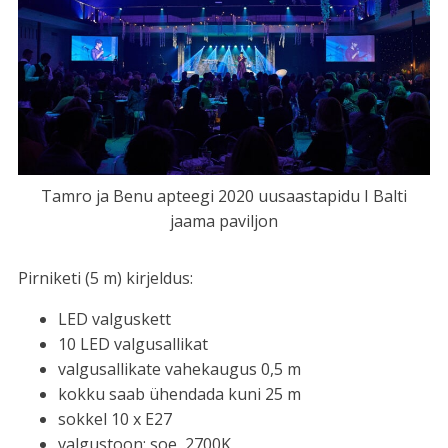
Tamro ja Benu apteegi 2020 uusaastapidu I Balti
jaama paviljon
Pirniketi (5 m) kirjeldus:
LED valguskett
10 LED valgusallikat
valgusallikate vahekaugus 0,5 m
kokku saab ühendada kuni 25 m
sokkel 10 x E27
valgustoon: soe, 2700K