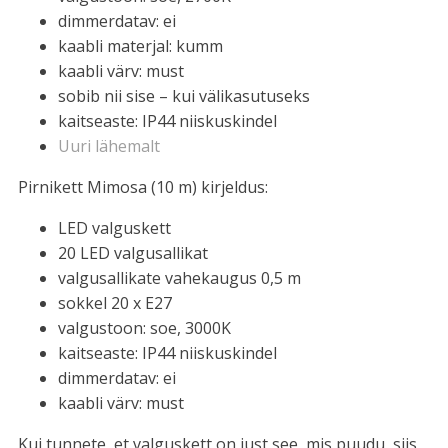
dimmerdatav: ei
kaabli materjal: kumm
kaabli värv: must
sobib nii sise – kui välikasutuseks
kaitseaste: IP44 niiskuskindel
Uuri lähemalt
Pirnikett Mimosa (10 m) kirjeldus:
LED valguskett
20 LED valgusallikat
valgusallikate vahekaugus 0,5 m
sokkel 20 x E27
valgustoon: soe, 3000K
kaitseaste: IP44 niiskuskindel
dimmerdatav: ei
kaabli värv: must
Kui tunnete, et valguskett on just see, mis puudu, siis