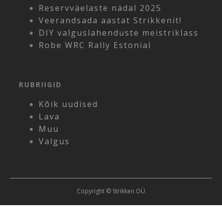
Reservväelaste nädal 2025
Veerandsada aastat Strikkenit!
DIY valguslahenduste meistriklass
Robe WRC Rally Estonial
RUBRIIGID
Kõik uudised
Lava
Muu
Valgus
Copyright © Strikken OÜ