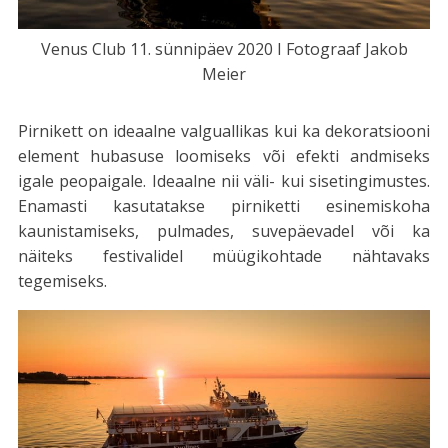
Venus Club 11. sünnipäev 2020 I Fotograaf Jakob
Meier
Pirnikett on ideaalne valguallikas kui ka dekoratsiooni
element hubasuse loomiseks või efekti andmiseks
igale peopaigale. Ideaalne nii väli- kui sisetingimustes.
Enamasti kasutatakse pirniketti esinemiskoha
kaunistamiseks, pulmades, suvepäevadel või ka
näiteks festivalidel müügikohtade nähtavaks
tegemiseks.