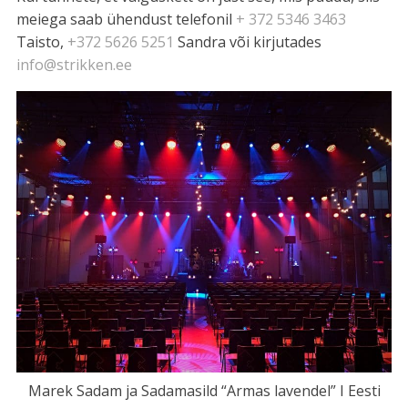
meiega saab ühendust telefonil
+ 372 5346 3463
Taisto,
+372 5626 5251
Sandra või kirjutades
info@strikken.ee
Marek Sadam ja Sadamasild “Armas lavendel” I Eesti