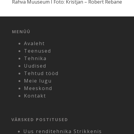
Rahva Muuseum I Foto: Kristjan – Robert Rebane
MENÜÜ
Avaleht
Teenused
Tehnika
Uudised
Tehtud tööd
Meie lugu
Meeskond
Kontakt
VÄRSKED POSTITUSED
Uus renditehnika Strikkenis